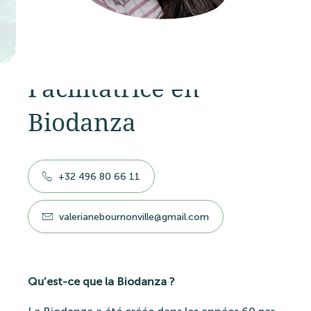
Valériane Bournonville
Facilitatrice en
Biodanza
+32 496 80 66 11
valerianebournonville@gmail.com
Qu’est-ce que la Biodanza ?