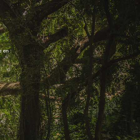
e en :