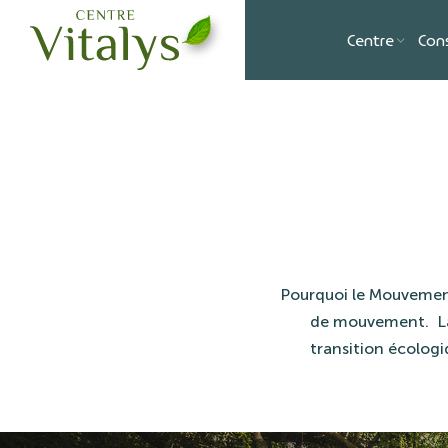
Skip
to
Centre
Con
content
Pourquoi le Mouvement
de mouvement. La 
transition écolog