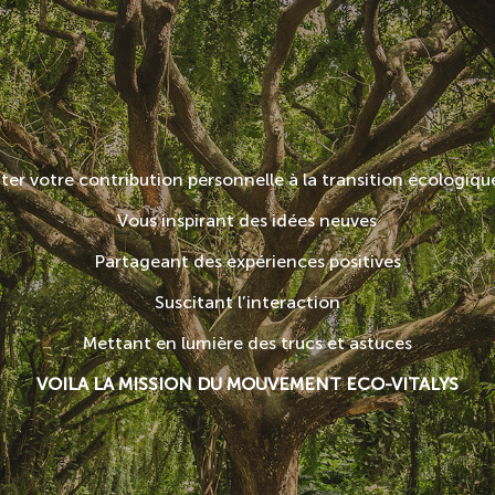
iter votre contribution personnelle à la transition écologiqu
Vous inspirant des idées neuves
Partageant des expériences positives
Suscitant l’interaction
Mettant en lumière des trucs et astuces
VOILA LA MISSION DU MOUVEMENT ECO-VITALYS